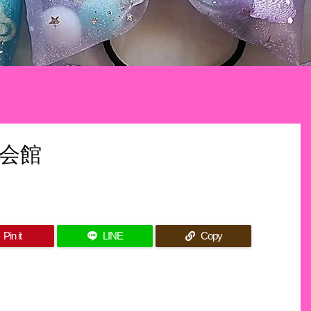
会館
Pin it
LINE
Copy