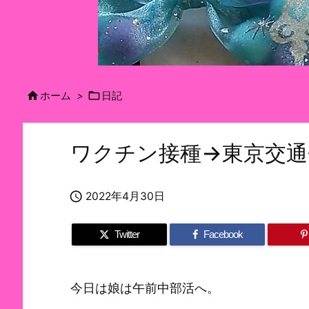


ホーム
>
日記
ワクチン接種→東京交通

2022年4月30日
Twitter
Facebook
今日は娘は午前中部活へ。