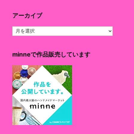
ゴ
リ
アーカイブ
ー
ア
ー
カ
イ
minneで作品販売しています
ブ