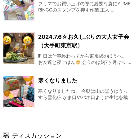
フリマでお買い上げの際に必要な袋にYUME
RINGOのスタンプを押す作業 主人 ...
2024.7.6☆お久しぶりの大人女子会
（大手町東京駅）
昨日は仕事終わってから東京駅のほうへ。
お友達と夜ごはん
会うのは約7ヶ月ぶり ...
寒くなりました
寒くなりましたね。 今朝は山のほうはうっ
すら雪化粧 がま口やバネ口ように生地を裁
...
ディスカッション