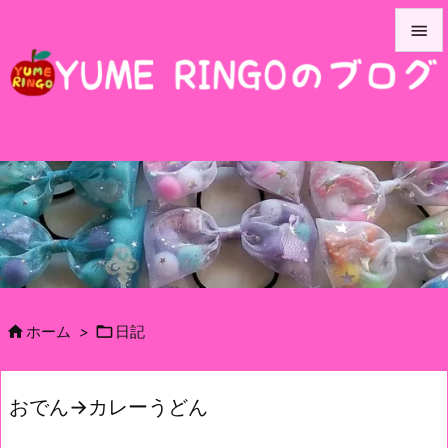


メニュ

サイド

前へ

次へ

検索


ホーム
>
日記
おでん→カレーうどん