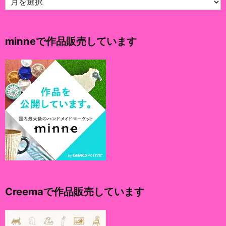
ー
カ
イ
minneで作品販売しています
ブ
Creemaで作品販売しています