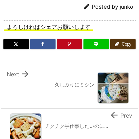

Posted by
junko
よろしければシェアお願いします
Copy

Next
久しぶりにミシン

Prev
チクチク手仕事したいのに…